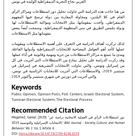
العربي نجاح التجربة الديمقراطية الوليدة في تونس.
من هنا جاءت هذه الدراسة التي حاولت تحليل دور استطلاعات ومراكز الرأي
العام في كلا البلدين، ومحاولة المقارنة بين دولة ترسخ فيها المفهوم
الديمقراطي، وأخذت بمقوماتها، مثل الانتخابات ومواكبة الاستطلاعات لها.
ودولة تتلمس الطريق في تبني المنظومة الديمقراطية، وسمحت أيضاً ببعض
مقوماتها مثل الاستطلاعات.
لذلك تركزت أهداف الدراسة في التعرف على أهمية الاستطلاعات ومقومات
عملها كأحد أهم العوامل المصاحبة للانتخابات الديمقراطية وأدواتها الفاعلة.
ومدى ما تتمتع به مراكز الاستطلاعات من حرية ومهنية وقانونية في أداء عملها.
وقد ركزت الدراسة على تحليل نماذج من الاستطلاعات التي أجريت في كل
من إسرائيل وتونس، والتي تناولت الانتخابات التشريعية في إسرائيل في
سبتمبر 2019، والاستطلاعات التي أجريت للانتخابات الرئاسية في تونس،
والتي أجريت في دورتين في شهري سبتمبر وأكتوبر 2019.
Keywords
Public Opinion, Opinion Polls, Poll Centers, Israeli Electoral System,
Tunisian Electoral System, The Electoral Process.
Recommended Citation
Megahed, Gamal (2020) "دور استطلاعات الرأي في العملية الانتخابية دراسة عن
الانتخابات الإسرائيلية والتونسية 2019,"
BAU Journal - Society, Culture and Human
Behavior
: Vol. 2: Iss. 1, Article 6.
DOI:
https://doi.org/10.54729/2789-8296.1039