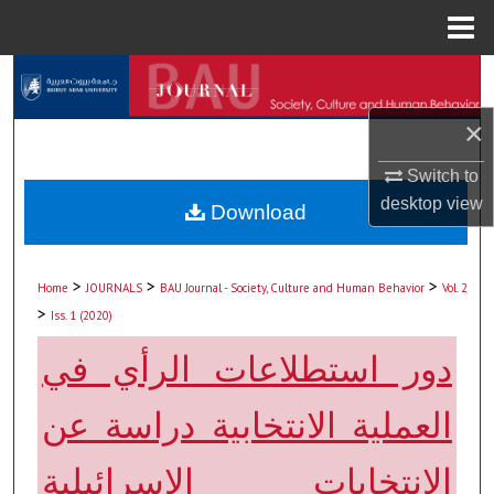
Menu
Home
Search
×
Browse Collections
Switch to
My Account
desktop
view
Download
About
>
>
>
Home
JOURNALS
BAU Journal - Society, Culture and Human Behavior
Vol. 2
Digital Commons Network™
>
Iss. 1 (2020)
دور استطلاعات الرأي في
العملية الانتخابية دراسة عن
الانتخابات الإسرائيلية