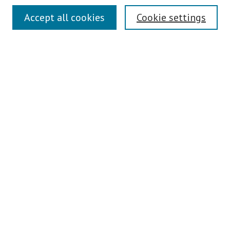
Authors Guidelines
Accept all cookies
Cookie settings
Submit Article
Most Popular Papers
Receive Email Notices or RSS
Select an issue:
Search
Enter search terms:
Select context to search: