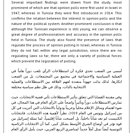
Several important findings were drawn from the study, most
prominent of which are that opinion polls were first used in Israel in
1947, whereas in Tunisia they were first introduced in 2014. This
confirms the relation between the interest in opinion polls and the
nature of the political system. Another prominent conclusion is that
although the Tunisian experience is still young, we can observe a
great degree of professionalism and accuracy in the opinion polls
held in Tunisia. The study also found the presence of laws that
regulate the process of opinion polling in Israel, whereas in Tunisia
they do not fall within any legal jurisdiction, since there are no
regulating laws so far; there are only a variety of political forces
which prevent the legislation of polling.
أمسى من الصعب تحدي فكرة أن استطلاعات الرأي تلعب دوراً هاماً في
العملية السياسية والاجتماعية في مجتمع من المجتمعات، بل من الصعب
انكارها، لذلك بذلت جهوداً متعددة لفهم العلاقة بين الاستطلاعات والعملية
الانتخابية بالذات، وذلك في ظل نظم سياسية مختلفة.
وفي مقدمة القضايا التي تتعلق بتأثير الاستطلاعات تأتي قضية الانتخابات، حيث
تمارس الاستطلاعات دوراً وتأثيراً واضحاً على الرأي العام في هذا المجال، في
ضوء اهتمام وسائل الإعلام محلياً وعربياً ودولياً بالانتخابات التي أجريت في كل
من إسرائيل وتونس في العام 2019، نظراً لأهمية هذه الانتخابات، فانتخابات
الكنيست لم تعد شأناً داخلياً، بل أصبحت شأناً إقليمياً، لما تمثله إسرائيل من
قوة تؤثر في أوضاع الشرق الأوسط بشكل كبير، كما أن الانتخابات الرئاسية
التونسية أيضاً تمثل أملاً جديداً لمناصري الربيع العربي، حيث يأمل الرأي العام