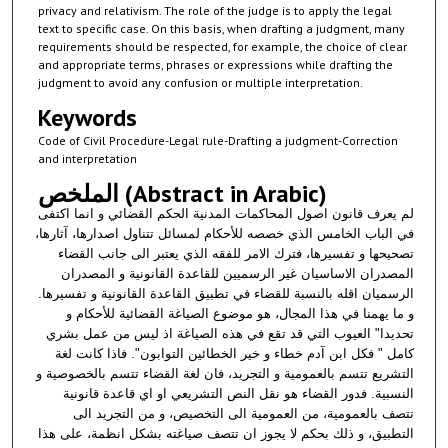
privacy and relativism. The role of the judge is to apply the legal
text to specific case. On this basis, when drafting a judgment, many
requirements should be respected, for example, the choice of clear
and appropriate terms, phrases or expressions while drafting the
judgment to avoid any confusion or multiple interpretation.
Keywords
Code of Civil Procedure-Legal rule-Drafting a judgment-Correction
and interpretation
الملخص (Abstract in Arabic)
لم يعرف قانون اصول المحاكمات المدنية الحكم القضائي و انما اكتفى
في الباب الخامس الذي خصصه للأحكام لمسائل تتناول اصدارها، آثارها،
تصحيحها و تفسيرها، فترك الامر للفقه الذي يعتبر الى جانب القضاء
المصدران الاساسيان غير الرسميين للقاعدة القانونية و المصدران
الرسميان اقله بالنسبة للقضاء في تطبيق القاعدة القانونية و تفسيرها.
و ما يهمنا في هذا المجال، هو موضوع الصياغة القضائية للأحكام و
تحديدا" العيوب التي قد تقع في هذه الصياغة اذ ليس من عمل بشري
كامل " فكل ابن آدم خطاء و خير الخطائين التوابون". فاذا كانت لغة
التشريع تتسم بالعمومية و التجريد، فان لغة القضاء تتسم بالخصوصية و
النسبية. فدور القضاء هو نقل النص التشريعي او اي قاعدة قانونية
تتصف بالعمومية، من العمومية الى التخصيص، و من التجريد الى
التطبيق، و ذلك بحكم لا يجوز ان تتصف صياغته بشكل انظمة، على هذا