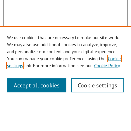
We use cookies that are necessary to make our site work.
We may also use additional cookies to analyze, improve,
and personalize our content and your digital experience.
You can manage your cookie preferences using the
Cookie
Journal Home
settings
link. For more information, see our
Cookie Policy
About This Journal
Aims & Scope
Editorial Board
Accept all cookies
Cookie settings
Authors Guidelines
Publication Ethics Statement
Submit Article
Most Popular Papers
Receive Email Notices or RSS